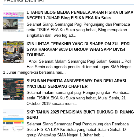
PALING DILIHAT
1 TAHUN BLOG MEDIA PEMBELAJARAN FISIKA DI SMA
NEGERI 1 JUHAR Blog FISIKA EKA Ku Suka
Selamat Siang, Semangat Pagi Pengunjung dan Pembaca
setia FISIKA EKA Ku Suka yang hebat, Blog merupakan
singkatan dari web log ad...
IZIN LINTAS TERAKHIR YANG DI SHARE OM ZUL EDDI
SYAH HARAHAP #059 DI GROUP WHATSAPP DIVISI
TOURING
Ahoii Selamat Malam Semangat Pagi Salam Gasss…Poll
Hari Senin ada agenda penulis di tempat tugas SMA Negeri
1 Juhar mengoreksi bersama has...
SUSUNAN PANITIA ANNIVERSARY DAN DEKLARASI
YNCI DELI SERDANG CHAPTER
Selamat malam semangat pagi Pengunjung dan Pembaca
setia FISIKA EKA Ku Suka yang hebat, Mulai Senin, 21
Oktober 2019 secara resm...
SKP TAHUN 2025 PENGISIAN BUKTI DUKUNG DI RUANG
GURU
Selamat Siang Semangat Pagi Pengunjung dan Pembaca
Setia FISIKA EKA Ku Suka yang hebat Salam Sehat, Di
group WhatsApp SMA Negeri 1 Juhar beb...