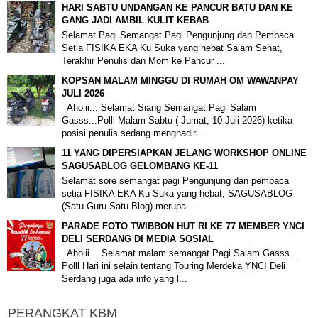
HARI SABTU UNDANGAN KE PANCUR BATU DAN KE
GANG JADI AMBIL KULIT KEBAB
Selamat Pagi Semangat Pagi Pengunjung dan Pembaca
Setia FISIKA EKA Ku Suka yang hebat Salam Sehat,
Terakhir Penulis dan Mom ke Pancur ...
KOPSAN MALAM MINGGU DI RUMAH OM WAWANPAY
JULI 2026
Ahoiii... Selamat Siang Semangat Pagi Salam
Gasss...Polll Malam Sabtu ( Jumat, 10 Juli 2026) ketika
posisi penulis sedang menghadiri...
11 YANG DIPERSIAPKAN JELANG WORKSHOP ONLINE
SAGUSABLOG GELOMBANG KE-11
Selamat sore semangat pagi Pengunjung dan pembaca
setia FISIKA EKA Ku Suka yang hebat, SAGUSABLOG
(Satu Guru Satu Blog) merupa...
PARADE FOTO TWIBBON HUT RI KE 77 MEMBER YNCI
DELI SERDANG DI MEDIA SOSIAL
Ahoiii… Selamat malam semangat Pagi Salam Gasss…
Polll Hari ini selain tentang Touring Merdeka YNCI Deli
Serdang juga ada info yang l...
PERANGKAT KBM