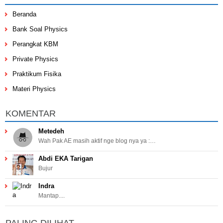
Beranda
Bank Soal Physics
Perangkat KBM
Private Physics
Praktikum Fisika
Materi Physics
KOMENTAR
Metedeh
Wah Pak AE masih aktif nge blog nya ya :…
Abdi EKA Tarigan
Bujur
Indra
Mantap....