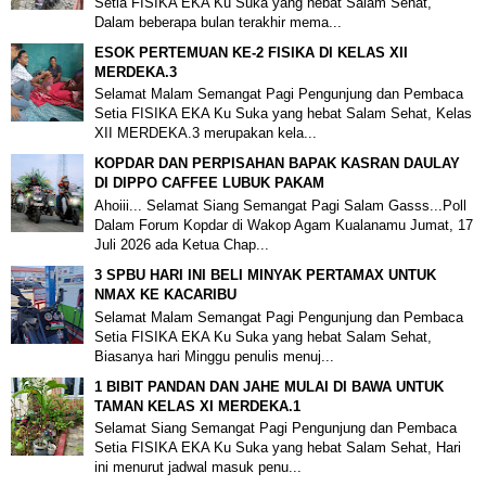
Setia FISIKA EKA Ku Suka yang hebat Salam Sehat,
Dalam beberapa bulan terakhir mema...
ESOK PERTEMUAN KE-2 FISIKA DI KELAS XII
MERDEKA.3
Selamat Malam Semangat Pagi Pengunjung dan Pembaca
Setia FISIKA EKA Ku Suka yang hebat Salam Sehat, Kelas
XII MERDEKA.3 merupakan kela...
KOPDAR DAN PERPISAHAN BAPAK KASRAN DAULAY
DI DIPPO CAFFEE LUBUK PAKAM
Ahoiii... Selamat Siang Semangat Pagi Salam Gasss...Poll
Dalam Forum Kopdar di Wakop Agam Kualanamu Jumat, 17
Juli 2026 ada Ketua Chap...
3 SPBU HARI INI BELI MINYAK PERTAMAX UNTUK
NMAX KE KACARIBU
Selamat Malam Semangat Pagi Pengunjung dan Pembaca
Setia FISIKA EKA Ku Suka yang hebat Salam Sehat,
Biasanya hari Minggu penulis menuj...
1 BIBIT PANDAN DAN JAHE MULAI DI BAWA UNTUK
TAMAN KELAS XI MERDEKA.1
Selamat Siang Semangat Pagi Pengunjung dan Pembaca
Setia FISIKA EKA Ku Suka yang hebat Salam Sehat, Hari
ini menurut jadwal masuk penu...