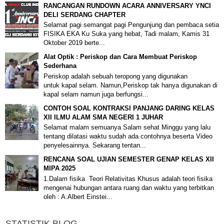
RANCANGAN RUNDOWN ACARA ANNIVERSARY YNCI
DELI SERDANG CHAPTER
Selamat pagi semangat pagi Pengunjung dan pembaca setia
FISIKA EKA Ku Suka yang hebat, Tadi malam, Kamis 31
Oktober 2019 berte...
Alat Optik : Periskop dan Cara Membuat Periskop
Sederhana
Periskop adalah sebuah teropong yang digunakan
untuk kapal selam. Namun,Periskop tak hanya digunakan di
kapal selam namun juga berfungsi...
CONTOH SOAL KONTRAKSI PANJANG DARING KELAS
XII ILMU ALAM SMA NEGERI 1 JUHAR
Selamat malam semuanya Salam sehat Minggu yang lalu
tentang dilatasi waktu sudah ada contohnya beserta Video
penyelesainnya. Sekarang tentan...
RENCANA SOAL UJIAN SEMESTER GENAP KELAS XII
MIPA 2025
1.Dalam fisika Teori Relativitas Khusus adalah teori fisika
mengenai hubungan antara ruang dan waktu yang terbitkan
oleh : A.Albert Einstei...
STATISTIK BLOG