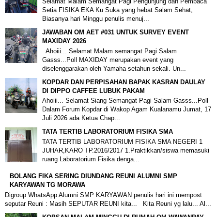
Selamat Malam Semangat Pagi Pengunjung dan Pembaca
Setia FISIKA EKA Ku Suka yang hebat Salam Sehat,
Biasanya hari Minggu penulis menuj...
JAWABAN OM AET #031 UNTUK SURVEY EVENT
MAXIDAY 2026
Ahoiii... Selamat Malam semangat Pagi Salam
Gasss...Poll MAXIDAY merupakan event yang
diselenggarakan oleh Yamaha setahun sekali. Un...
KOPDAR DAN PERPISAHAN BAPAK KASRAN DAULAY
DI DIPPO CAFFEE LUBUK PAKAM
Ahoiii... Selamat Siang Semangat Pagi Salam Gasss...Poll
Dalam Forum Kopdar di Wakop Agam Kualanamu Jumat, 17
Juli 2026 ada Ketua Chap...
TATA TERTIB LABORATORIUM FISIKA SMA
TATA TERTIB LABORATORIUM FISIKA SMA NEGERI 1
JUHAR,KARO TP.2016/2017 1.Praktikkan/siswa memasuki
ruang Laboratorium Fisika denga...
BOLANG FIKA SERING DIUNDANG REUNI ALUMNI SMP
KARYAWAN TG MORAWA
Digroup WhatsApp Alumni SMP KARYAWAN penulis hari ini mempost
seputar Reuni : Masih SEPUTAR REUNI kita... Kita Reuni yg lalu... Al...