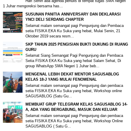
Hari Senin ada agenda penulis di tempat tugas SMA Negeri
1 Juhar mengoreksi bersama has...
SUSUNAN PANITIA ANNIVERSARY DAN DEKLARASI
YNCI DELI SERDANG CHAPTER
Selamat malam semangat pagi Pengunjung dan Pembaca
setia FISIKA EKA Ku Suka yang hebat, Mulai Senin, 21
Oktober 2019 secara resm...
SKP TAHUN 2025 PENGISIAN BUKTI DUKUNG DI RUANG
GURU
Selamat Siang Semangat Pagi Pengunjung dan Pembaca
Setia FISIKA EKA Ku Suka yang hebat Salam Sehat, Di
group WhatsApp SMA Negeri 1 Juhar beb...
MENGENAL LEBIH DEKAT MENTOR SAGUSABLOG
KELAS 18-J YANG MULAI FENOMENAL
Selamat malam semangat pagi Pengunjung dan pembaca
setia FISIKA EKA Ku Suka yang hebat, Workshop online
SAGUSABLOG (Satu Gu...
MEMBUAT GRUP TELEGRAM KELAS SAGUSABLOG 14-
A, ADA YANG BERGABUNG, MASUK DAN KELUAR
Selamat malam semangat pagi Pengunjung dan pembaca
setia FISIKA EKA Ku Suka yang hebat, Workshop Online
SAGUSABLOG ( Satu G...