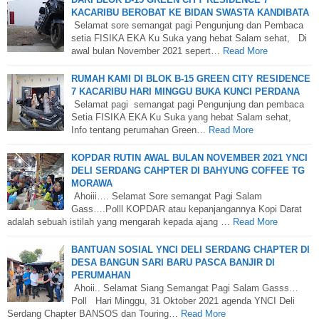
KACARIBU BEROBAT KE BIDAN SWASTA KANDIBATA
Selamat sore semangat pagi Pengunjung dan Pembaca
setia FISIKA EKA Ku Suka yang hebat Salam sehat, Di
awal bulan November 2021 sepert…
Read More
RUMAH KAMI DI BLOK B-15 GREEN CITY RESIDENCE
7 KACARIBU HARI MINGGU BUKA KUNCI PERDANA
Selamat pagi semangat pagi Pengunjung dan pembaca
Setia FISIKA EKA Ku Suka yang hebat Salam sehat,
Info tentang perumahan Green…
Read More
KOPDAR RUTIN AWAL BULAN NOVEMBER 2021 YNCI
DELI SERDANG CAHPTER DI BAHYUNG COFFEE TG
MORAWA
Ahoiii…. Selamat Sore semangat Pagi Salam
Gass….Polll KOPDAR atau kepanjangannya Kopi Darat
adalah sebuah istilah yang mengarah kepada ajang …
Read More
BANTUAN SOSIAL YNCI DELI SERDANG CHAPTER DI
DESA BANGUN SARI BARU PASCA BANJIR DI
PERUMAHAN
Ahoii.. Selamat Siang Semangat Pagi Salam Gasss…
Poll Hari Minggu, 31 Oktober 2021 agenda YNCI Deli
Serdang Chapter BANSOS dan Touring…
Read More