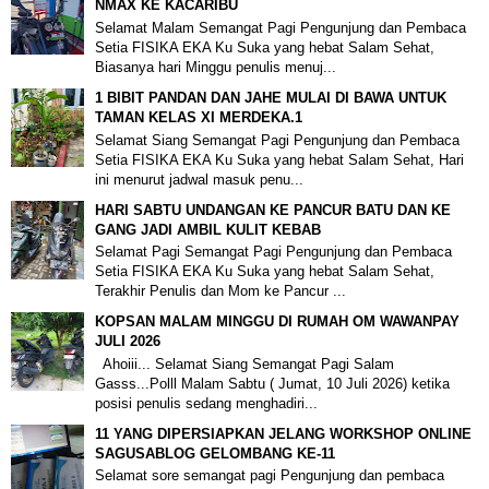
NMAX KE KACARIBU
Selamat Malam Semangat Pagi Pengunjung dan Pembaca
Setia FISIKA EKA Ku Suka yang hebat Salam Sehat,
Biasanya hari Minggu penulis menuj...
1 BIBIT PANDAN DAN JAHE MULAI DI BAWA UNTUK
TAMAN KELAS XI MERDEKA.1
Selamat Siang Semangat Pagi Pengunjung dan Pembaca
Setia FISIKA EKA Ku Suka yang hebat Salam Sehat, Hari
ini menurut jadwal masuk penu...
HARI SABTU UNDANGAN KE PANCUR BATU DAN KE
GANG JADI AMBIL KULIT KEBAB
Selamat Pagi Semangat Pagi Pengunjung dan Pembaca
Setia FISIKA EKA Ku Suka yang hebat Salam Sehat,
Terakhir Penulis dan Mom ke Pancur ...
KOPSAN MALAM MINGGU DI RUMAH OM WAWANPAY
JULI 2026
Ahoiii... Selamat Siang Semangat Pagi Salam
Gasss...Polll Malam Sabtu ( Jumat, 10 Juli 2026) ketika
posisi penulis sedang menghadiri...
11 YANG DIPERSIAPKAN JELANG WORKSHOP ONLINE
SAGUSABLOG GELOMBANG KE-11
Selamat sore semangat pagi Pengunjung dan pembaca