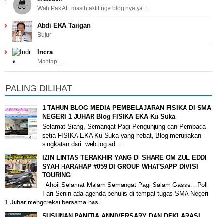
Wah Pak AE masih aktif nge blog nya ya :…
Abdi EKA Tarigan
Bujur
Indra
Mantap....
PALING DILIHAT
1 TAHUN BLOG MEDIA PEMBELAJARAN FISIKA DI SMA
NEGERI 1 JUHAR Blog FISIKA EKA Ku Suka
Selamat Siang, Semangat Pagi Pengunjung dan Pembaca
setia FISIKA EKA Ku Suka yang hebat, Blog merupakan
singkatan dari web log ad...
IZIN LINTAS TERAKHIR YANG DI SHARE OM ZUL EDDI
SYAH HARAHAP #059 DI GROUP WHATSAPP DIVISI
TOURING
Ahoii Selamat Malam Semangat Pagi Salam Gasss…Poll
Hari Senin ada agenda penulis di tempat tugas SMA Negeri
1 Juhar mengoreksi bersama has...
SUSUNAN PANITIA ANNIVERSARY DAN DEKLARASI