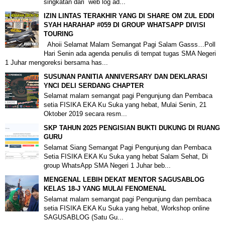
singkatan dari web log ad...
IZIN LINTAS TERAKHIR YANG DI SHARE OM ZUL EDDI
SYAH HARAHAP #059 DI GROUP WHATSAPP DIVISI
TOURING
Ahoii Selamat Malam Semangat Pagi Salam Gasss…Poll
Hari Senin ada agenda penulis di tempat tugas SMA Negeri
1 Juhar mengoreksi bersama has...
SUSUNAN PANITIA ANNIVERSARY DAN DEKLARASI
YNCI DELI SERDANG CHAPTER
Selamat malam semangat pagi Pengunjung dan Pembaca
setia FISIKA EKA Ku Suka yang hebat, Mulai Senin, 21
Oktober 2019 secara resm...
SKP TAHUN 2025 PENGISIAN BUKTI DUKUNG DI RUANG
GURU
Selamat Siang Semangat Pagi Pengunjung dan Pembaca
Setia FISIKA EKA Ku Suka yang hebat Salam Sehat, Di
group WhatsApp SMA Negeri 1 Juhar beb...
MENGENAL LEBIH DEKAT MENTOR SAGUSABLOG
KELAS 18-J YANG MULAI FENOMENAL
Selamat malam semangat pagi Pengunjung dan pembaca
setia FISIKA EKA Ku Suka yang hebat, Workshop online
SAGUSABLOG (Satu Gu...