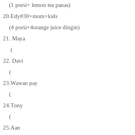
(1 porsi+ lemon tea panas)
20.Edy#30+mom+kids
(4 porsi+4orange juice dingin)
21. Maya
(
22. Davi
(
23.Wawan pay
(
24.Tony
(
25.Aan