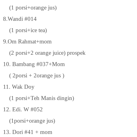
(1 porsi+orange jus)
8.Wandi #014
(1 porsi+ice tea)
9.Om Rahmat+mom
(2 porsi+2 orange juice) prospek
10. Bambang #037+Mom
( 2porsi + 2orange jus )
11. Wak Doy
(1 porsi+Teh Manis dingin)
12. Edi. W #052
(1porsi+orange jus)
13. Dori #41 + mom