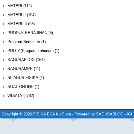
MATERI
(112)
MATERI II
(104)
MATERI III
(98)
PRODUK KERAJINAN
(5)
Program Semester
(1)
PROTA(Program Tahunan)
(1)
SAGUSABLOG
(164)
SAGUSAMPE
(11)
SILABUS FISIKA
(1)
SOAL ONLINE
(1)
WISATA
(2782)
Copyright ©
2026
FISIKA EKA Ku Suka
- Powered by
SAGUSABLOG
-
IGI
Design by
NewWpThemes
| Blogger Theme by
Lasantha
-
PremiumBloggerTemplates.com
|
BTheme.net
Redesign by
Mung Bisnis
-
mrmung.com