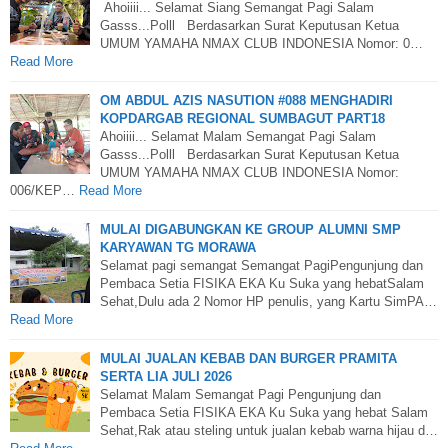
Ahoiiii... Selamat Siang Semangat Pagi Salam
Gasss...Polll Berdasarkan Surat Keputusan Ketua
UMUM YAMAHA NMAX CLUB INDONESIA Nomor: 0…
Read More
OM ABDUL AZIS NASUTION #088 MENGHADIRI
KOPDARGAB REGIONAL SUMBAGUT PART18
Ahoiiii... Selamat Malam Semangat Pagi Salam
Gasss...Polll Berdasarkan Surat Keputusan Ketua
UMUM YAMAHA NMAX CLUB INDONESIA Nomor:
006/KEP…
Read More
MULAI DIGABUNGKAN KE GROUP ALUMNI SMP
KARYAWAN TG MORAWA
Selamat pagi semangat Semangat PagiPengunjung dan
Pembaca Setia FISIKA EKA Ku Suka yang hebatSalam
Sehat,Dulu ada 2 Nomor HP penulis, yang Kartu SimPA…
Read More
MULAI JUALAN KEBAB DAN BURGER PRAMITA
SERTA LIA JULI 2026
Selamat Malam Semangat Pagi Pengunjung dan
Pembaca Setia FISIKA EKA Ku Suka yang hebat Salam
Sehat,Rak atau steling untuk jualan kebab warna hijau d…