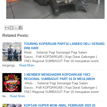
Related Posts:
TOURING KOPARGAB PART16 LANDED DELI SERANG
DINI HARI
Ahoiii.... Selamat Pagi Semangat Pagi Salam
Gasss...Polll KOPDARGAB ( Kopi Darat Gabungan )
YNCI Regional SUMBAGUT Part 16 merupakan event
bergengs…
Read More
3 MEMBER MENGHADIRI KOPDARGAB YNCI
REGIONAL SUMBAGUT PART 16 DI MEULABOH
Ahoiii.... Selamat Pagi Semangat Pagi Salam
Gasss...Polll KOPDARGAB ( Kopi Darat Gabungan )
YNCI Regional SUMBAGUT Part 16 merupakan event
be…
Read More
KOPSAN SUPER MOM AWAL FEBRUARI 2025 DI