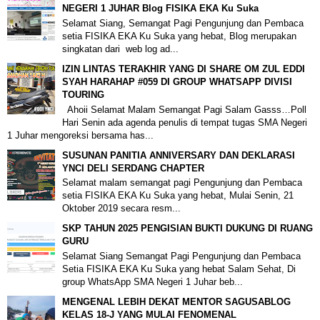
NEGERI 1 JUHAR Blog FISIKA EKA Ku Suka
Selamat Siang, Semangat Pagi Pengunjung dan Pembaca
setia FISIKA EKA Ku Suka yang hebat, Blog merupakan
singkatan dari web log ad...
IZIN LINTAS TERAKHIR YANG DI SHARE OM ZUL EDDI
SYAH HARAHAP #059 DI GROUP WHATSAPP DIVISI
TOURING
Ahoii Selamat Malam Semangat Pagi Salam Gasss…Poll
Hari Senin ada agenda penulis di tempat tugas SMA Negeri
1 Juhar mengoreksi bersama has...
SUSUNAN PANITIA ANNIVERSARY DAN DEKLARASI
YNCI DELI SERDANG CHAPTER
Selamat malam semangat pagi Pengunjung dan Pembaca
setia FISIKA EKA Ku Suka yang hebat, Mulai Senin, 21
Oktober 2019 secara resm...
SKP TAHUN 2025 PENGISIAN BUKTI DUKUNG DI RUANG
GURU
Selamat Siang Semangat Pagi Pengunjung dan Pembaca
Setia FISIKA EKA Ku Suka yang hebat Salam Sehat, Di
group WhatsApp SMA Negeri 1 Juhar beb...
MENGENAL LEBIH DEKAT MENTOR SAGUSABLOG
KELAS 18-J YANG MULAI FENOMENAL