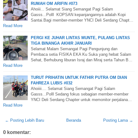
RUMAH OM ARIFIN #073
Ahoiii... Selamat Siang Semangat Pagi Salam
Gasss...Polll KOPSAN kepanjangannya adalah Kopi
Santai.Bagi member-member YNCI Deli Serdang Chapt…
Read More
PERGI KE JUHAR LINTAS MUNTE, PULANG LINTAS
TIGA BINANGA AKHIR JANUARI
Selamat Malam Semangat Pagi Pengunjung dan
Pembaca setia FISIKA EKA Ku Suka yang hebat Salam
Sehat, Berhubung liburan Israj dan Miraj serta Tahun B…
Read More
TURUT PRIHATIN UNTUK FATHIR PUTRA OM DIAN
FAHREZA LUBIS #032
Ahoiiii.... Selamat Siang Semangat Pagi Salam
Gasss...Polll Sedang fokus sebagian member-member
YNCI Deli Serdang Chapter untuk memonitor perjalana…
Read More
← Posting Lebih Baru
Beranda
Posting Lama →
0 komentar: