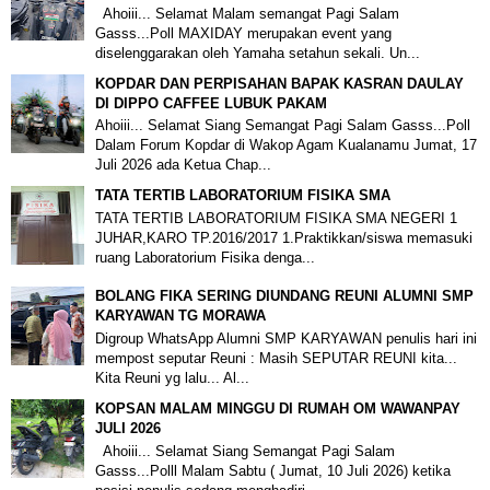
Ahoiii... Selamat Malam semangat Pagi Salam
Gasss...Poll MAXIDAY merupakan event yang
diselenggarakan oleh Yamaha setahun sekali. Un...
KOPDAR DAN PERPISAHAN BAPAK KASRAN DAULAY
DI DIPPO CAFFEE LUBUK PAKAM
Ahoiii... Selamat Siang Semangat Pagi Salam Gasss...Poll
Dalam Forum Kopdar di Wakop Agam Kualanamu Jumat, 17
Juli 2026 ada Ketua Chap...
TATA TERTIB LABORATORIUM FISIKA SMA
TATA TERTIB LABORATORIUM FISIKA SMA NEGERI 1
JUHAR,KARO TP.2016/2017 1.Praktikkan/siswa memasuki
ruang Laboratorium Fisika denga...
BOLANG FIKA SERING DIUNDANG REUNI ALUMNI SMP
KARYAWAN TG MORAWA
Digroup WhatsApp Alumni SMP KARYAWAN penulis hari ini
mempost seputar Reuni : Masih SEPUTAR REUNI kita...
Kita Reuni yg lalu... Al...
KOPSAN MALAM MINGGU DI RUMAH OM WAWANPAY
JULI 2026
Ahoiii... Selamat Siang Semangat Pagi Salam
Gasss...Polll Malam Sabtu ( Jumat, 10 Juli 2026) ketika