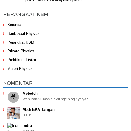
posisi penulis sedang menghadiri...
PERANGKAT KBM
Beranda
Bank Soal Physics
Perangkat KBM
Private Physics
Praktikum Fisika
Materi Physics
KOMENTAR
Metedeh
Wah Pak AE masih aktif nge blog nya ya :…
Abdi EKA Tarigan
Bujur
Indra