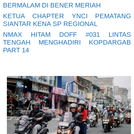
BERMALAM DI BENER MERIAH
KETUA CHAPTER YNCI PEMATANG
SIANTAR KENA SP REGIONAL
NMAX HITAM DOFF #031 LINTAS
TENGAH MENGHADIRI KOPDARGAB
PART 14