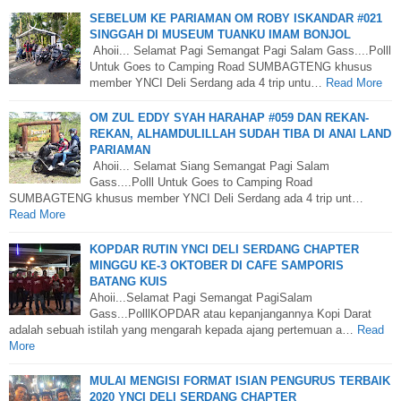
SEBELUM KE PARIAMAN OM ROBY ISKANDAR #021
SINGGAH DI MUSEUM TUANKU IMAM BONJOL
Ahoii... Selamat Pagi Semangat Pagi Salam Gass....Polll
Untuk Goes to Camping Road SUMBAGTENG khusus
member YNCI Deli Serdang ada 4 trip untu…
Read More
OM ZUL EDDY SYAH HARAHAP #059 DAN REKAN-
REKAN, ALHAMDULILLAH SUDAH TIBA DI ANAI LAND
PARIAMAN
Ahoii... Selamat Siang Semangat Pagi Salam
Gass....Polll Untuk Goes to Camping Road
SUMBAGTENG khusus member YNCI Deli Serdang ada 4 trip unt…
Read More
KOPDAR RUTIN YNCI DELI SERDANG CHAPTER
MINGGU KE-3 OKTOBER DI CAFE SAMPORIS
BATANG KUIS
Ahoii...Selamat Pagi Semangat PagiSalam
Gass...PolllKOPDAR atau kepanjangannya Kopi Darat
adalah sebuah istilah yang mengarah kepada ajang pertemuan a…
Read
More
MULAI MENGISI FORMAT ISIAN PENGURUS TERBAIK
2020 YNCI DELI SERDANG CHAPTER