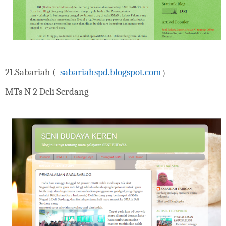
21.
Sabariah (
sabariahspd.blogspot.com
)
MTs N 2 Deli Serdang