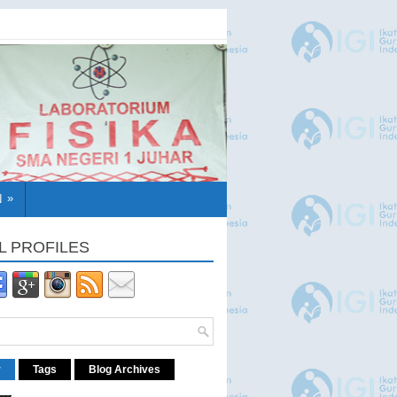
»
N
L PROFILES
r
Tags
Blog Archives