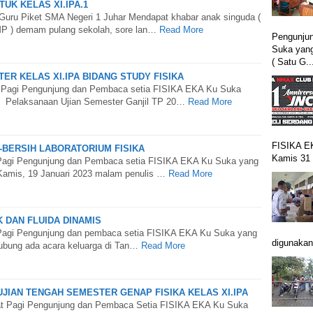
TUK KELAS XI.IPA.1
Guru Piket SMA Negeri 1 Juhar Mendapat khabar anak singuda (
MP ) demam pulang sekolah, sore lan…
Read More
Pengunju
Suka yan
( Satu G..
STER KELAS XI.IPA BIDANG STUDY FISIKA
 Pagi Pengunjung dan Pembaca setia FISIKA EKA Ku Suka
 Pelaksanaan Ujian Semester Ganjil TP 20…
Read More
FISIKA EK
H-BERSIH LABORATORIUM FISIKA
Kamis 31 
Pagi Pengunjung dan Pembaca setia FISIKA EKA Ku Suka yang
Kamis, 19 Januari 2023 malam penulis …
Read More
K DAN FLUIDA DINAMIS
Pagi Pengunjung dan pembaca setia FISIKA EKA Ku Suka yang
digunakan
bung ada acara keluarga di Tan…
Read More
UJIAN TENGAH SEMESTER GENAP FISIKA KELAS XI.IPA
 Pagi Pengunjung dan Pembaca Setia FISIKA EKA Ku Suka