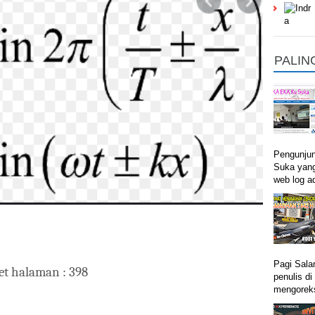
PALIN
Pengunju
Suka yang
web log ad
Pagi Sala
t halaman : 398
penulis d
mengoreks