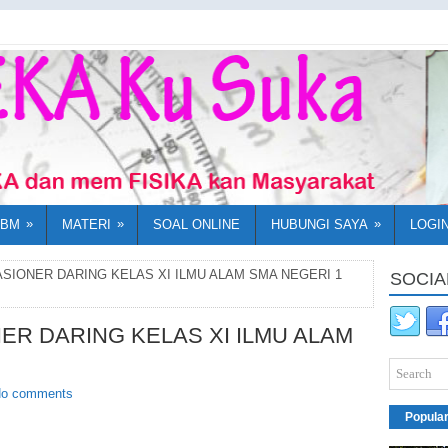
»
»
»
KBM
MATERI
SOAL ONLINE
HUBUNGI SAYA
LOGI
IONER DARING KELAS XI ILMU ALAM SMA NEGERI 1
SOCIA
R DARING KELAS XI ILMU ALAM
o comments
Popula