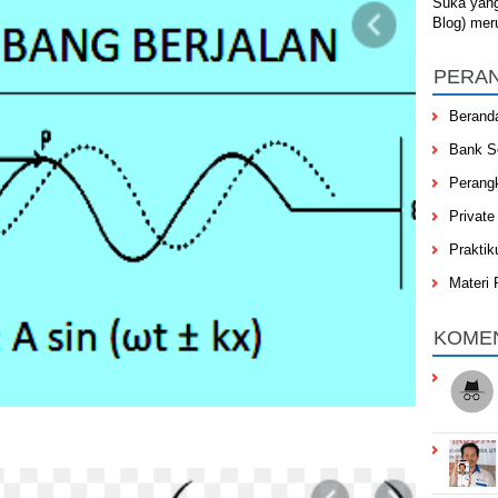
Suka yan
Blog) mer
PERA
Berand
Bank S
Perang
Private
Praktik
Materi 
KOME