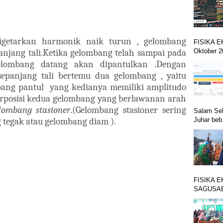
digetarkan harmonik naik turun , gelombang
FISIKA EK
Oktober 2
anjang tali.Ketika gelombang telah sampai pada
elombang datang akan dipantulkan .Dengan
 sepanjang tali bertemu dua gelombang , yaitu
ang pantul yang kedianya memiliki amplitudo
erposisi kedua gelombang yang berlawanan arah
lombang stasioner
.(Gelombang stasioner sering
Salam Seh
g tegak atau gelombang diam ).
Juhar beb.
FISIKA EK
SAGUSABL