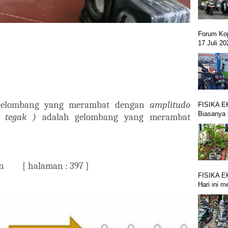
Forum Ko
17 Juli 2
gelombang yang merambat dengan
amplitudo
FISIKA E
Biasanya 
 ( tegak )
adalah gelombang yang merambat
lan [ halaman : 397 ]
FISIKA E
Hari ini m