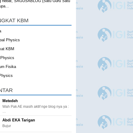
g hebat, SAGUSABLOG (Satu Guru Satu
upa...
NGKAT KBM
a
oal Physics
kat KBM
 Physics
um Fisika
Physics
NTAR
Metedeh
Wah Pak AE masih aktif nge blog nya ya :
…
Abdi EKA Tarigan
Bujur