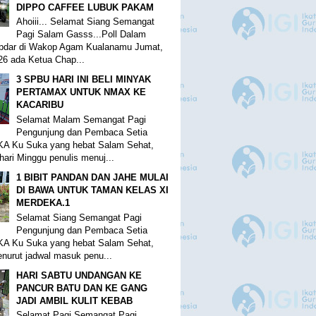
DIPPO CAFFEE LUBUK PAKAM
Ahoiii... Selamat Siang Semangat
Pagi Salam Gasss...Poll Dalam
pdar di Wakop Agam Kualanamu Jumat,
026 ada Ketua Chap...
3 SPBU HARI INI BELI MINYAK
PERTAMAX UNTUK NMAX KE
KACARIBU
Selamat Malam Semangat Pagi
Pengunjung dan Pembaca Setia
KA Ku Suka yang hebat Salam Sehat,
hari Minggu penulis menuj...
1 BIBIT PANDAN DAN JAHE MULAI
DI BAWA UNTUK TAMAN KELAS XI
MERDEKA.1
Selamat Siang Semangat Pagi
Pengunjung dan Pembaca Setia
KA Ku Suka yang hebat Salam Sehat,
enurut jadwal masuk penu...
HARI SABTU UNDANGAN KE
PANCUR BATU DAN KE GANG
JADI AMBIL KULIT KEBAB
Selamat Pagi Semangat Pagi