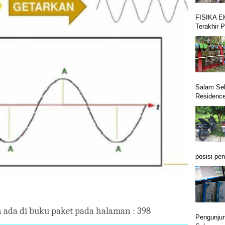
FISIKA E
Terakhir 
Salam Seh
Residence
posisi pen
 ada di buku paket pada halaman : 398
Pengunju