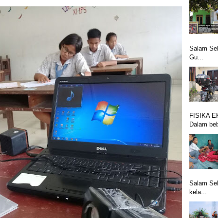
Salam Seh
Gu...
FISIKA E
Dalam beb
Salam Se
kela...