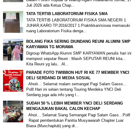
Juli 2026 ada Ketua Chap...
TATA TERTIB LABORATORIUM FISIKA SMA
TATA TERTIB LABORATORIUM FISIKA SMA NEGERI 1
JUHAR,KARO TP.2016/2017 1.Praktikkan/siswa memasuki
ruang Laboratorium Fisika denga...
BOLANG FIKA SERING DIUNDANG REUNI ALUMNI SMP
KARYAWAN TG MORAWA
Digroup WhatsApp Alumni SMP KARYAWAN penulis hari ini
mempost seputar Reuni : Masih SEPUTAR REUNI kita...
Kita Reuni yg lalu... Al...
PARADE FOTO TWIBBON HUT RI KE 77 MEMBER YNCI
DELI SERDANG DI MEDIA SOSIAL
Ahoiii… Selamat malam semangat Pagi Salam Gasss…
Polll Hari ini selain tentang Touring Merdeka YNCI Deli
Serdang juga ada info yang l...
SUDAH 50 % LEBIH MEMBER YNCI DELI SERDANG
MENGAJUKAN BAKAL CALON KECHAP
Ahoii… Selamat Siang Semangat Pagi Salam Gass…Polll
Rapat pembentukan Panitia Musyawarah Chapter Luar
Biasa (Muschaplub) yang di...