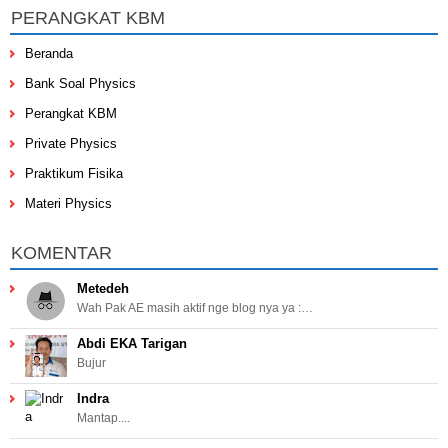
PERANGKAT KBM
Beranda
Bank Soal Physics
Perangkat KBM
Private Physics
Praktikum Fisika
Materi Physics
KOMENTAR
Metedeh
Wah Pak AE masih aktif nge blog nya ya :…
Abdi EKA Tarigan
Bujur
Indra
Mantap....