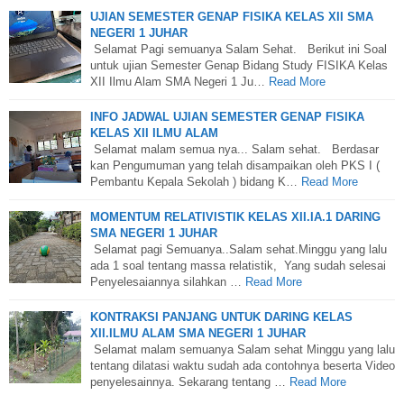
UJIAN SEMESTER GENAP FISIKA KELAS XII SMA
NEGERI 1 JUHAR
Selamat Pagi semuanya Salam Sehat. Berikut ini Soal
untuk ujian Semester Genap Bidang Study FISIKA Kelas
XII Ilmu Alam SMA Negeri 1 Ju…
Read More
INFO JADWAL UJIAN SEMESTER GENAP FISIKA
KELAS XII ILMU ALAM
Selamat malam semua nya... Salam sehat. Berdasar
kan Pengumuman yang telah disampaikan oleh PKS I (
Pembantu Kepala Sekolah ) bidang K…
Read More
MOMENTUM RELATIVISTIK KELAS XII.IA.1 DARING
SMA NEGERI 1 JUHAR
Selamat pagi Semuanya..Salam sehat.Minggu yang lalu
ada 1 soal tentang massa relatistik, Yang sudah selesai
Penyelesaiannya silahkan …
Read More
KONTRAKSI PANJANG UNTUK DARING KELAS
XII.ILMU ALAM SMA NEGERI 1 JUHAR
Selamat malam semuanya Salam sehat Minggu yang lalu
tentang dilatasi waktu sudah ada contohnya beserta Video
penyelesainnya. Sekarang tentang …
Read More