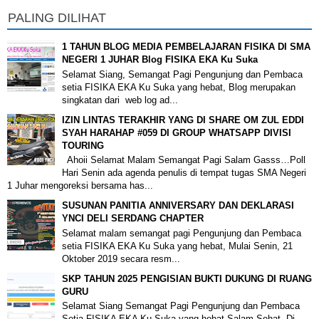
PALING DILIHAT
1 TAHUN BLOG MEDIA PEMBELAJARAN FISIKA DI SMA
NEGERI 1 JUHAR Blog FISIKA EKA Ku Suka
Selamat Siang, Semangat Pagi Pengunjung dan Pembaca
setia FISIKA EKA Ku Suka yang hebat, Blog merupakan
singkatan dari web log ad...
IZIN LINTAS TERAKHIR YANG DI SHARE OM ZUL EDDI
SYAH HARAHAP #059 DI GROUP WHATSAPP DIVISI
TOURING
Ahoii Selamat Malam Semangat Pagi Salam Gasss…Poll
Hari Senin ada agenda penulis di tempat tugas SMA Negeri
1 Juhar mengoreksi bersama has...
SUSUNAN PANITIA ANNIVERSARY DAN DEKLARASI
YNCI DELI SERDANG CHAPTER
Selamat malam semangat pagi Pengunjung dan Pembaca
setia FISIKA EKA Ku Suka yang hebat, Mulai Senin, 21
Oktober 2019 secara resm...
SKP TAHUN 2025 PENGISIAN BUKTI DUKUNG DI RUANG
GURU
Selamat Siang Semangat Pagi Pengunjung dan Pembaca
Setia FISIKA EKA Ku Suka yang hebat Salam Sehat, Di