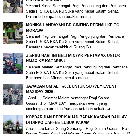
Selamat Siang Semangat Pagi Pengunjung dan Pembaca
Setia FISIKA EKA Ku Suka yang hebat Salam Sehat,
Dalam beberapa bulan terakhir mema...
MONIKA HANDAYANI BR GINTING PERNAH KE TG
MORAWA
Selamat Pagi Semangat Pagi Pengunjung dan Pembaca
Setia FISIKA EKA Ku Suka yang hebat Salam Sehat,
Beberapa pekan terakhir di Ruang Gu...
3 SPBU HARI INI BELI MINYAK PERTAMAX UNTUK
NMAX KE KACARIBU
Selamat Malam Semangat Pagi Pengunjung dan Pembaca
Setia FISIKA EKA Ku Suka yang hebat Salam Sehat,
Biasanya hari Minggu penulis menuj...
JAWABAN OM AET #031 UNTUK SURVEY EVENT
MAXIDAY 2026
Ahoiii... Selamat Malam semangat Pagi Salam
Gasss...Poll MAXIDAY merupakan event yang
diselenggarakan oleh Yamaha setahun sekali. Un...
KOPDAR DAN PERPISAHAN BAPAK KASRAN DAULAY
DI DIPPO CAFFEE LUBUK PAKAM
Ahoiii... Selamat Siang Semangat Pagi Salam Gasss...Poll
Dalam Forum Kopdar di Wakop Agam Kualanamu Jumat, 17