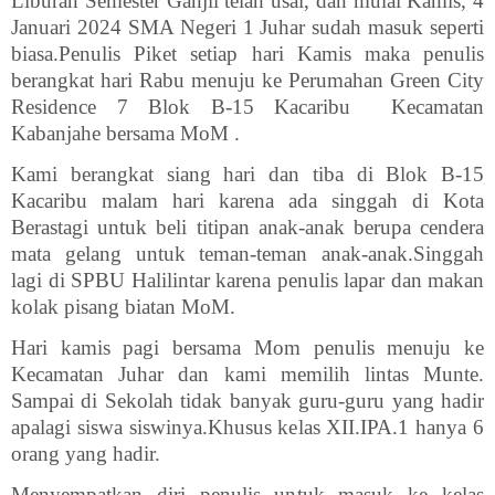
Liburan Semester Ganjil telah usai, dan mulai Kamis, 4
Januari 2024 SMA Negeri 1 Juhar sudah masuk seperti
biasa.Penulis Piket setiap hari Kamis maka penulis
berangkat hari Rabu menuju ke Perumahan Green City
Residence 7 Blok B-15 Kacaribu
Kecamatan
Kabanjahe bersama MoM .
Kami berangkat siang hari dan tiba di Blok B-15
Kacaribu malam hari karena ada singgah di Kota
Berastagi untuk beli titipan anak-anak berupa cendera
mata gelang untuk teman-teman anak-anak.Singgah
lagi di SPBU Halilintar karena penulis lapar dan makan
kolak pisang biatan MoM.
Hari kamis pagi bersama Mom penulis menuju ke
Kecamatan Juhar dan kami memilih lintas Munte.
Sampai di Sekolah tidak banyak guru-guru yang hadir
apalagi siswa siswinya.Khusus kelas XII.IPA.1 hanya 6
orang yang hadir.
Menyempatkan diri penulis untuk masuk ke kelas